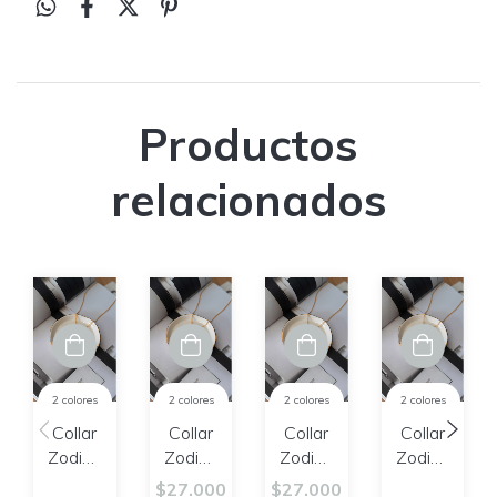
Productos
relacionados
2 colores
2 colores
2 colores
2 colores
Collar
Collar
Collar
Collar
Zodiac
Zodiac
Zodiac
Zodiac
Virgo
Escorpio
Sagitario
Piscis
$27.000
$27.000