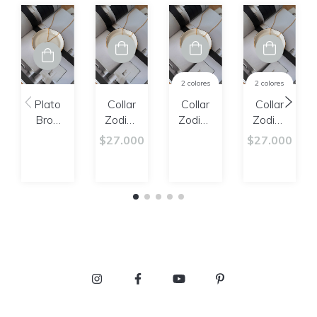
2 colores
2 colores
Plato
Collar
Collar
Collar
Brod
Zodiac
Zodiac
Zodiac
XS |
Cáncer
Tauro
Sagitario
$27.000
$27.000
Despojador
de
Joyas