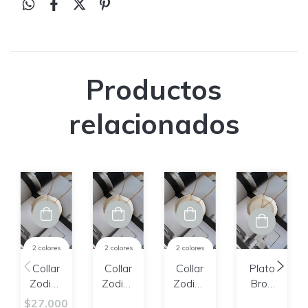
Productos
relacionados
2 colores
2 colores
2 colores
Collar
Collar
Collar
Plato
Zodiac
Zodiac
Zodiac
Brod
Capricornio
Tauro
Piscis
XS |
$27.000