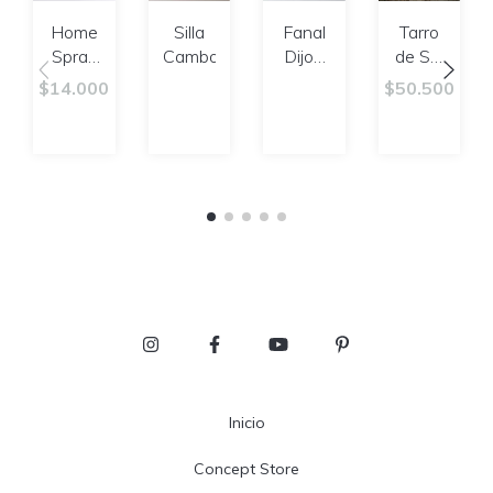
Home
Silla
Fanal
Tarro
Spray
Cambodia
Dijon
de Sal
Santal
L
Barn
$14.000
$50.500
Inicio
Concept Store